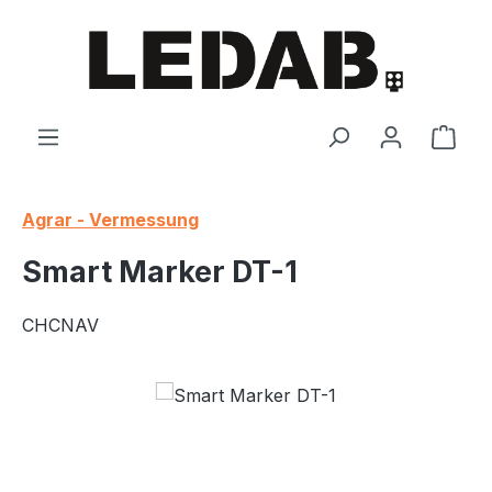
Skip to main content
Shop
Agrar - Vermessung
Smart Marker DT-1
CHCNAV
Skip image gallery