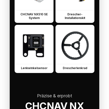
CHCNAV NX510 SE
Drescher-
System
Installationskit
Lenkwinkelsensor
Drescherlenkrad
Präzise & erprobt
CHCNAV NX