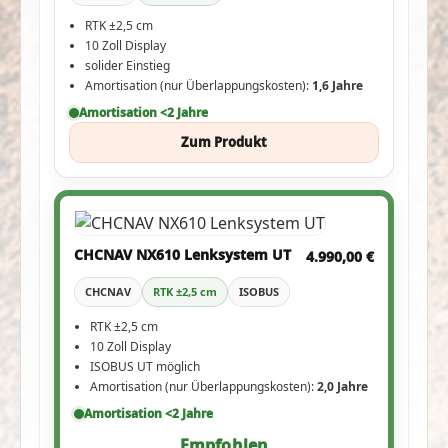
RTK ±2,5 cm
10 Zoll Display
solider Einstieg
Amortisation (nur Überlappungskosten):
1,6 Jahre
Amortisation <2 Jahre
Zum Produkt
CHCNAV NX610 Lenksystem UT
4.990,00 €
CHCNAV
RTK ±2,5 cm
ISOBUS
RTK ±2,5 cm
10 Zoll Display
ISOBUS UT möglich
Amortisation (nur Überlappungskosten):
2,0 Jahre
Amortisation <2 Jahre
Empfohlen