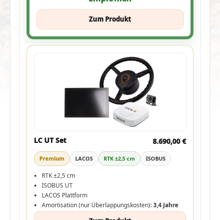
Zum Produkt
LC UT Set
8.690,00 €
Premium
LACOS
RTK ±2,5 cm
ISOBUS
RTK ±2,5 cm
ISOBUS UT
LACOS Plattform
Amortisation (nur Überlappungskosten):
3,4 Jahre