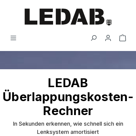
Zum Hauptinhalt springen
Ware
LEDAB
Überlappungskosten-
Rechner
In Sekunden erkennen, wie schnell sich ein
Lenksystem amortisiert