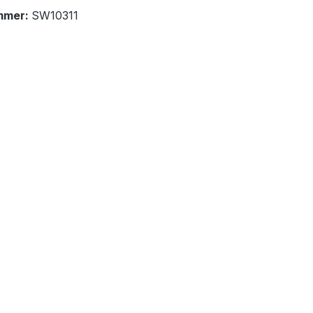
mmer:
SW10311