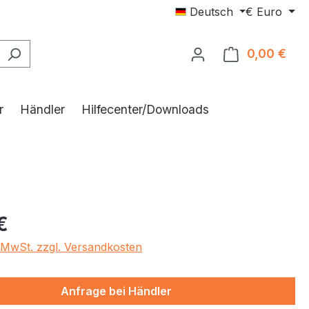
Deutsch
€
Euro
0,00 €
Ware
r
Händler
Hilfecenter/Downloads
eis:
€
. MwSt. zzgl. Versandkosten
Anfrage bei Händler