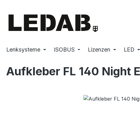
m Hauptinhalt springen
Zur Suche springen
Zur Hauptnavigation springen
Lenksysteme
ISOBUS
Lizenzen
LED
Aufkleber FL 140 Night E
Bildergalerie überspringen