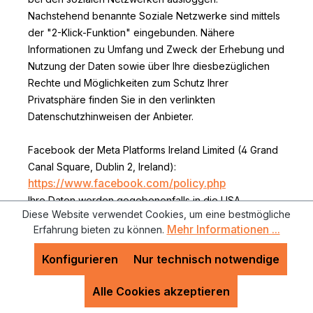
Nachstehend benannte Soziale Netzwerke sind mittels
der "2-Klick-Funktion" eingebunden. Nähere
Informationen zu Umfang und Zweck der Erhebung und
Nutzung der Daten sowie über Ihre diesbezüglichen
Rechte und Möglichkeiten zum Schutz Ihrer
Privatsphäre finden Sie in den verlinkten
Datenschutzhinweisen der Anbieter.
Facebook der Meta Platforms Ireland Limited (4 Grand
Canal Square, Dublin 2, Ireland):
https://www.facebook.com/policy.php
Ihre Daten werden gegebenenfalls in die USA
Diese Website verwendet Cookies, um eine bestmögliche
übermittelt. Für die USA ist kein
Mehr Informationen ...
Erfahrung bieten zu können.
Angemessenheitsbeschluss der EU-Kommission
vorhanden. Die Datenübermittlung erfolgt u.a auf
Konfigurieren
Nur technisch notwendige
Grundlage von Standardvertragsklauseln als geeignete
Garantien für den Schutz der personenbezogenen
Alle Cookies akzeptieren
Daten, einsehbar