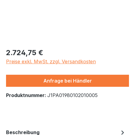
Regulärer Preis:
2.724,75 €
Preise exkl. MwSt. zzgl. Versandkosten
Anfrage bei Händler
Produktnummer:
J1PA01980102010005
Beschreibung