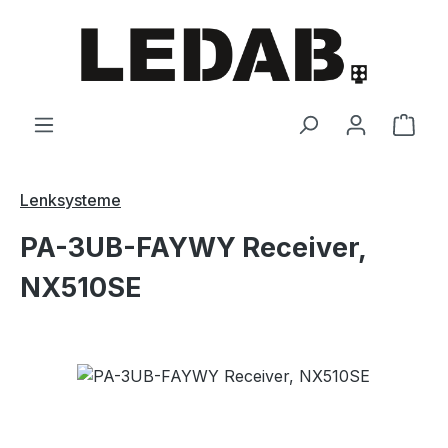
Zum Hauptinhalt springen
Ware
Lenksysteme
PA-3UB-FAYWY Receiver,
NX510SE
Bildergalerie überspringen