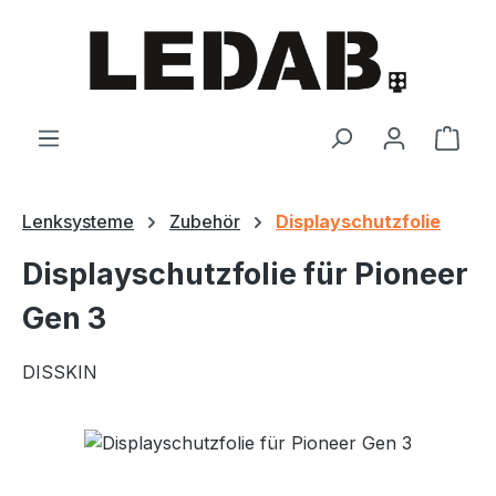
Zum Hauptinhalt springen
Ware
Lenksysteme
Zubehör
Displayschutzfolie
Displayschutzfolie für Pioneer
Gen 3
DISSKIN
Bildergalerie überspringen