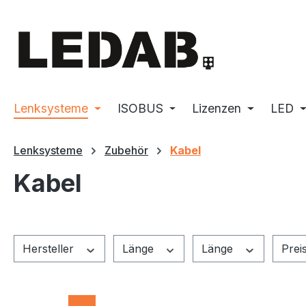
m Hauptinhalt springen
Zur Suche springen
Zur Hauptnavigation springen
Lenksysteme
ISOBUS
Lizenzen
LED
Lenksysteme
Zubehör
Kabel
Kabel
Hersteller
Länge
Länge
Prei