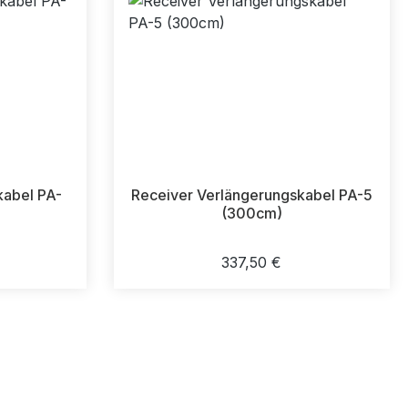
kabel PA-
Receiver Verlängerungskabel PA-5
(300cm)
reis:
Regulärer Preis:
337,50 €