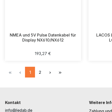
NMEA und 5V Pulse Datenkabel für
LACOS L
Display NX610/NX612
L
Regulärer Preis:
193,27 €
Seite
Seite
1
2
Kontakt
Weitere In
info@ledab.de
Zahlung und