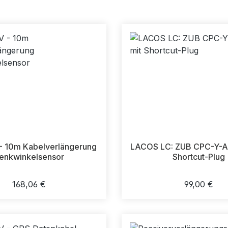
 10m Kabelverlängerung
LACOS LC: ZUB CPC-Y-Ad
enkwinkelsensor
Shortcut-Plug
Regulärer Preis:
Regulärer 
168,06 €
99,00 €