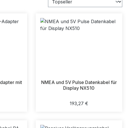
apter mit
NMEA und 5V Pulse Datenkabel für
Display NX510
Preis:
Regulärer Preis:
193,27 €