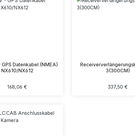
 GPS Datenkabel (NMEA)
Receiververlängerungs
NX610/NX612
3(300CM)
Regulärer Preis:
Regulärer P
168,06 €
337,50 €