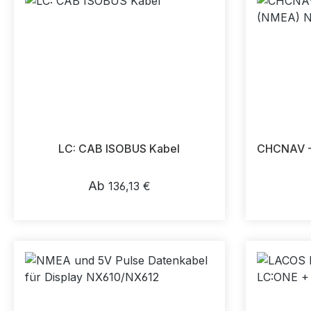
LC: CAB ISOBUS Kabel
CHCNAV -
Regulärer Preis:
Ab
136,13 €