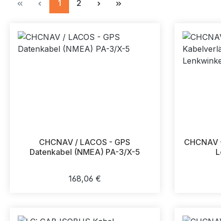
Seite
Seite
1
2
CHCNAV / LACOS - GPS
CHCNAV -
Datenkabel (NMEA) PA-3/X-5
L
Regulärer Preis:
168,06 €