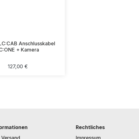
C:CAB Anschlusskabel
C:ONE + Kamera
Regulärer Preis:
127,00 €
formationen
Rechtliches
 Versand
Impressum