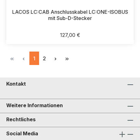
LACOS LC:CAB Anschlusskabel LC:ONE-ISOBUS
mit Sub-D-Stecker
Regulärer Preis:
127,00 €
Seite
Seite
1
2
Kontakt
Weitere Informationen
Rechtliches
Social Media