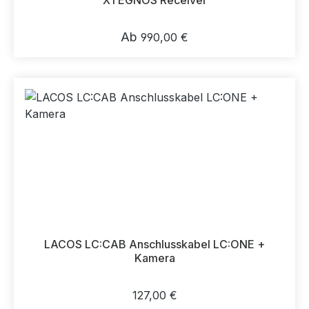
X1 EGNOS Receiver
Regulärer Preis:
Ab
990,00 €
LACOS LC:CAB Anschlusskabel LC:ONE +
Kamera
Regulärer Preis:
127,00 €