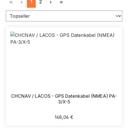
Seite
Seite
1
2
CHCNAV / LACOS - GPS Datenkabel (NMEA) PA-
3/X-5
Regulärer Preis:
168,06 €