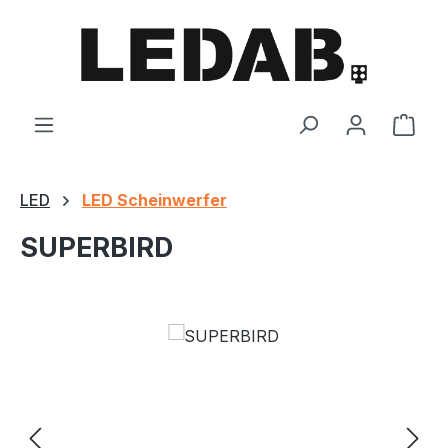
Zum Hauptinhalt springen
Ware
LED
LED Scheinwerfer
SUPERBIRD
Bildergalerie überspringen