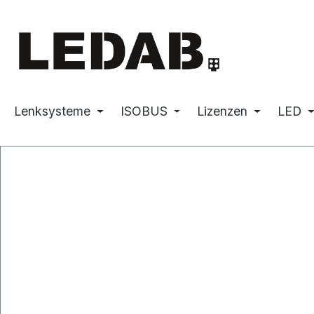
m Hauptinhalt springen
Zur Suche springen
Zur Hauptnavigation springen
Lenksysteme
ISOBUS
Lizenzen
LED